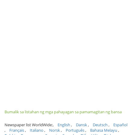
Bumalik sa listahan ng mga pahayagan sa pamamagitan ng bansa
Newspaper list WorldWide:
English
Dansk
Deutsch
Español
Français
Italiano
Norsk
Português
Bahasa Melayu