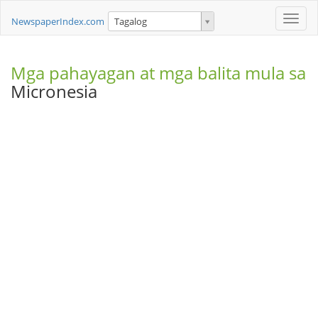
Toggle
NewspaperIndex.com
Tagalog
naviga
Mga pahayagan at mga balita mula sa
Micronesia