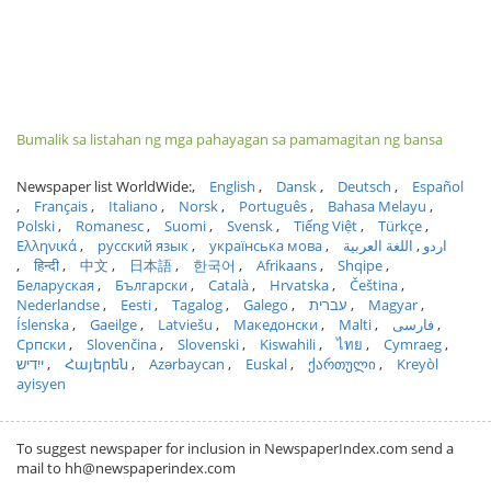
Bumalik sa listahan ng mga pahayagan sa pamamagitan ng bansa
Newspaper list WorldWide:
English
Dansk
Deutsch
Español
Français
Italiano
Norsk
Português
Bahasa Melayu
Polski
Romanesc
Suomi
Svensk
Tiếng Việt
Türkçe
Ελληνικά
русский язык
українська мова
اللغة العربية
اردو
हिन्दी
中文
日本語
한국어
Afrikaans
Shqipe
Беларуская
Български
Català
Hrvatska
Čeština
Nederlandse
Eesti
Tagalog
Galego
עברית
Magyar
Íslenska
Gaeilge
Latviešu
Македонски
Malti
فارسی
Српски
Slovenčina
Slovenski
Kiswahili
ไทย
Cymraeg
ייִדיש
Հայերեն
Azərbaycan
Euskal
ქართული
Kreyòl
ayisyen
To suggest newspaper for inclusion in NewspaperIndex.com send a
mail to hh@newspaperindex.com