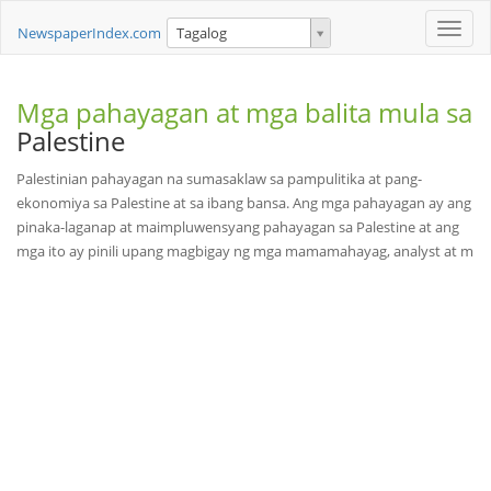
Toggle
NewspaperIndex.com
Tagalog
naviga
Mga pahayagan at mga balita mula sa
Palestine
Palestinian pahayagan na sumasaklaw sa pampulitika at pang-
ekonomiya sa Palestine at sa ibang bansa. Ang mga pahayagan ay ang
pinaka-laganap at maimpluwensyang pahayagan sa Palestine at ang
mga ito ay pinili upang magbigay ng mga mamamahayag, analyst at m