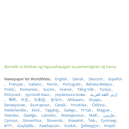
Bumalik sa listahan ng mga pahayagan sa pamamagitan ng bansa
Newspaper list WorldWide:
English
Dansk
Deutsch
Español
Français
Italiano
Norsk
Português
Bahasa Melayu
Polski
Romanesc
Suomi
Svensk
Tiếng Việt
Türkçe
Ελληνικά
русский язык
українська мова
اللغة العربية
اردو
हिन्दी
中文
日本語
한국어
Afrikaans
Shqipe
Беларуская
Български
Català
Hrvatska
Čeština
Nederlandse
Eesti
Tagalog
Galego
עברית
Magyar
Íslenska
Gaeilge
Latviešu
Македонски
Malti
فارسی
Српски
Slovenčina
Slovenski
Kiswahili
ไทย
Cymraeg
ייִדיש
Հայերեն
Azərbaycan
Euskal
ქართული
Kreyòl