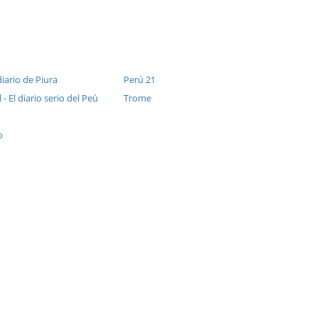
diario de Piura
Perú 21
 - El diario serio del Peú
Trome
o