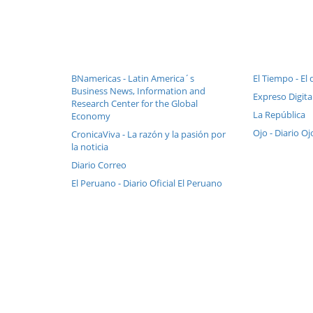
BNamericas - Latin America´s
El Tiempo - El 
Business News, Information and
Expreso Digital
Research Center for the Global
La República
Economy
Ojo - Diario Oj
CronicaViva - La razón y la pasión por
la noticia
Diario Correo
El Peruano - Diario Oficial El Peruano