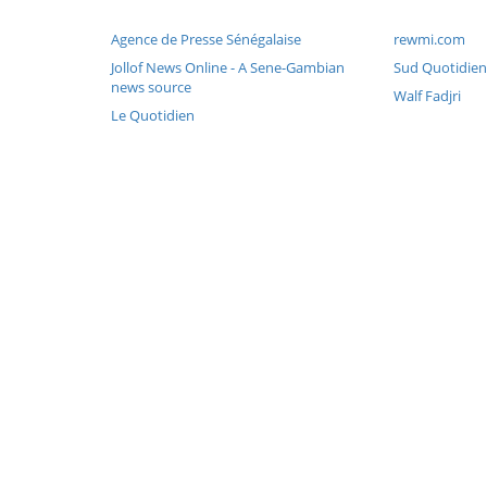
Agence de Presse Sénégalaise
rewmi.com
Jollof News Online - A Sene-Gambian
Sud Quotidien
news source
Walf Fadjri
Le Quotidien