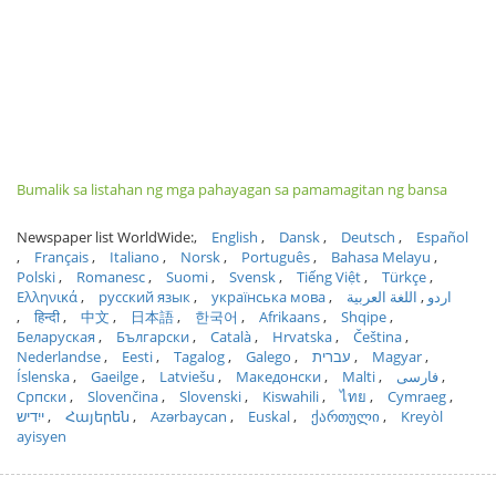
Bumalik sa listahan ng mga pahayagan sa pamamagitan ng bansa
Newspaper list WorldWide:
English
Dansk
Deutsch
Español
Français
Italiano
Norsk
Português
Bahasa Melayu
Polski
Romanesc
Suomi
Svensk
Tiếng Việt
Türkçe
Ελληνικά
русский язык
українська мова
اللغة العربية
اردو
हिन्दी
中文
日本語
한국어
Afrikaans
Shqipe
Беларуская
Български
Català
Hrvatska
Čeština
Nederlandse
Eesti
Tagalog
Galego
עברית
Magyar
Íslenska
Gaeilge
Latviešu
Македонски
Malti
فارسی
Српски
Slovenčina
Slovenski
Kiswahili
ไทย
Cymraeg
ייִדיש
Հայերեն
Azərbaycan
Euskal
ქართული
Kreyòl
ayisyen