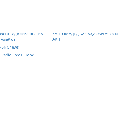
вости Таджикистана-ИА
ХУШ ОМАДЕД БА САҲИФАИ АСОСӢ
 AsiaPlus
AKH
- SNGnews
 Radio Free Europe