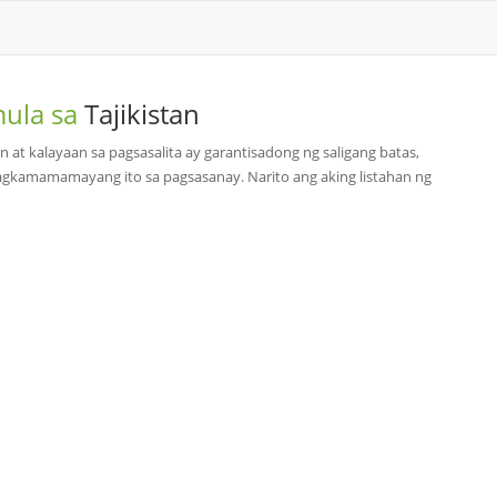
mula sa
Tajikistan
n at kalayaan sa pagsasalita ay garantisadong ng saligang batas,
pagkamamamayang ito sa pagsasanay. Narito ang aking listahan ng