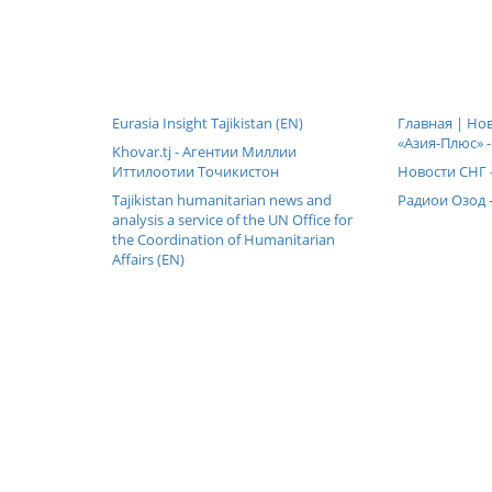
Eurasia Insight Tajikistan (EN)
Главная | Но
«Азия-Плюс» -
Khovar.tj - Агентии Миллии
Иттилоотии Точикистон
Новости СНГ 
Tajikistan humanitarian news and
Радиои Озод -
analysis a service of the UN Office for
the Coordination of Humanitarian
Affairs (EN)