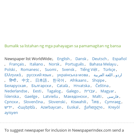
Bumalik sa listahan ng mga pahayagan sa pamamagitan ng bansa
Newspaper list WorldWide:
English
Dansk
Deutsch
Español
Français
Italiano
Norsk
Português
Bahasa Melayu
Polski
Romanesc
Suomi
Svensk
Tiếng Việt
Türkçe
Ελληνικά
русский язык
українська мова
اللغة العربية
اردو
हिन्दी
中文
日本語
한국어
Afrikaans
Shqipe
Беларуская
Български
Català
Hrvatska
Čeština
Nederlandse
Eesti
Tagalog
Galego
עברית
Magyar
Íslenska
Gaeilge
Latviešu
Македонски
Malti
فارسی
Српски
Slovenčina
Slovenski
Kiswahili
ไทย
Cymraeg
ייִדיש
Հայերեն
Azərbaycan
Euskal
ქართული
Kreyòl
ayisyen
To suggest newspaper for inclusion in NewspaperIndex.com send a