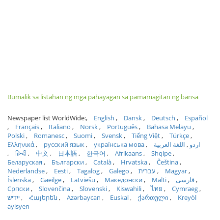
Bumalik sa listahan ng mga pahayagan sa pamamagitan ng bansa
Newspaper list WorldWide:
English
Dansk
Deutsch
Español
Français
Italiano
Norsk
Português
Bahasa Melayu
Polski
Romanesc
Suomi
Svensk
Tiếng Việt
Türkçe
Ελληνικά
русский язык
українська мова
اللغة العربية
اردو
हिन्दी
中文
日本語
한국어
Afrikaans
Shqipe
Беларуская
Български
Català
Hrvatska
Čeština
Nederlandse
Eesti
Tagalog
Galego
עברית
Magyar
Íslenska
Gaeilge
Latviešu
Македонски
Malti
فارسی
Српски
Slovenčina
Slovenski
Kiswahili
ไทย
Cymraeg
ייִדיש
Հայերեն
Azərbaycan
Euskal
ქართული
Kreyòl
ayisyen