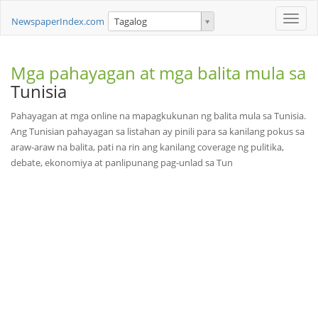
Toggle
NewspaperIndex.com
Tagalog
naviga
Mga pahayagan at mga balita mula sa
Tunisia
Pahayagan at mga online na mapagkukunan ng balita mula sa Tunisia.
Ang Tunisian pahayagan sa listahan ay pinili para sa kanilang pokus sa
araw-araw na balita, pati na rin ang kanilang coverage ng pulitika,
debate, ekonomiya at panlipunang pag-unlad sa Tun