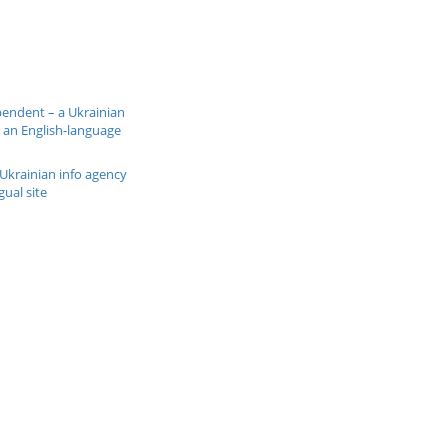
pendent – a Ukrainian
 an English-language
Ukrainian info agency
gual site