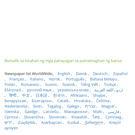
Bumalik sa listahan ng mga pahayagan sa pamamagitan ng bansa
Newspaper list WorldWide:
English
Dansk
Deutsch
Español
Français
Italiano
Norsk
Português
Bahasa Melayu
Polski
Romanesc
Suomi
Svensk
Tiếng Việt
Türkçe
Ελληνικά
русский язык
українська мова
اللغة العربية
اردو
हिन्दी
中文
日本語
한국어
Afrikaans
Shqipe
Беларуская
Български
Català
Hrvatska
Čeština
Nederlandse
Eesti
Tagalog
Galego
עברית
Magyar
Íslenska
Gaeilge
Latviešu
Македонски
Malti
فارسی
Српски
Slovenčina
Slovenski
Kiswahili
ไทย
Cymraeg
ייִדיש
Հայերեն
Azərbaycan
Euskal
ქართული
Kreyòl
ayisyen