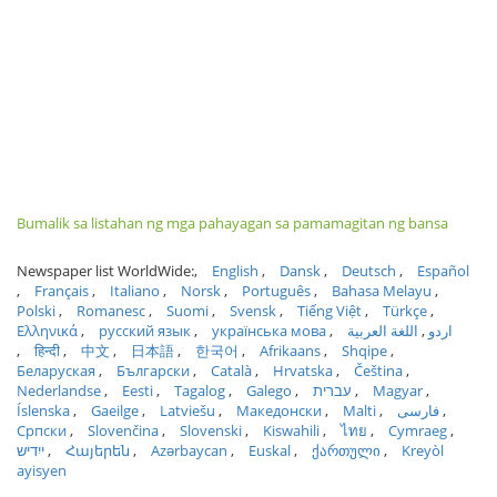
Bumalik sa listahan ng mga pahayagan sa pamamagitan ng bansa
Newspaper list WorldWide:
English
Dansk
Deutsch
Español
Français
Italiano
Norsk
Português
Bahasa Melayu
Polski
Romanesc
Suomi
Svensk
Tiếng Việt
Türkçe
Ελληνικά
русский язык
українська мова
اللغة العربية
اردو
हिन्दी
中文
日本語
한국어
Afrikaans
Shqipe
Беларуская
Български
Català
Hrvatska
Čeština
Nederlandse
Eesti
Tagalog
Galego
עברית
Magyar
Íslenska
Gaeilge
Latviešu
Македонски
Malti
فارسی
Српски
Slovenčina
Slovenski
Kiswahili
ไทย
Cymraeg
ייִדיש
Հայերեն
Azərbaycan
Euskal
ქართული
Kreyòl
ayisyen