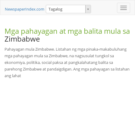
Toggle
NewspaperIndex.com
Tagalog
naviga
Mga pahayagan at mga balita mula sa
Zimbabwe
Pahayagan mula Zimbabwe. Listahan ng mga pinaka-makabuluhang
mga pahayagan mula sa Zimbabwe, na nagsusulat tungkol sa
ekonomiya, politika, social paksa at pangkalahatang balita sa
parehong Zimbabwe at pandaigdigan. Ang mga pahayagan sa listahan
ang lahat