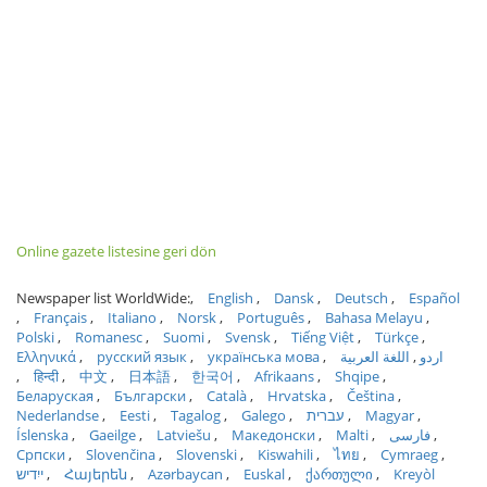
Online gazete listesine geri dön
Newspaper list WorldWide:
English
Dansk
Deutsch
Español
Français
Italiano
Norsk
Português
Bahasa Melayu
Polski
Romanesc
Suomi
Svensk
Tiếng Việt
Türkçe
Ελληνικά
русский язык
українська мова
اللغة العربية
اردو
हिन्दी
中文
日本語
한국어
Afrikaans
Shqipe
Беларуская
Български
Català
Hrvatska
Čeština
Nederlandse
Eesti
Tagalog
Galego
עברית
Magyar
Íslenska
Gaeilge
Latviešu
Македонски
Malti
فارسی
Српски
Slovenčina
Slovenski
Kiswahili
ไทย
Cymraeg
ייִדיש
Հայերեն
Azərbaycan
Euskal
ქართული
Kreyòl