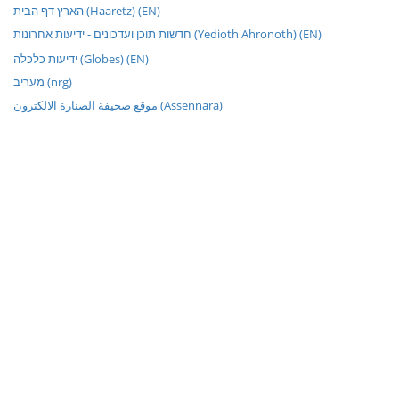
הארץ דף הבית (Haaretz) (EN)
חדשות תוכן ועדכונים - ידיעות אחרונות (Yedioth Ahronoth) (EN)
ידיעות כלכלה (Globes) (EN)
מעריב (nrg)
موقع صحيفة الصنارة الالكترون (Assennara)