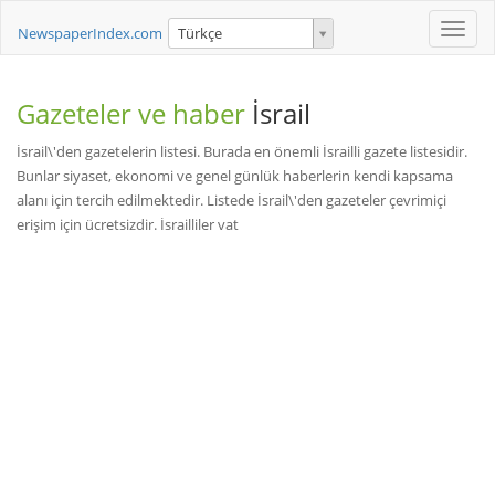
Toggle
NewspaperIndex.com
Türkçe
naviga
Gazeteler ve haber
İsrail
İsrail\'den gazetelerin listesi. Burada en önemli İsrailli gazete listesidir.
Bunlar siyaset, ekonomi ve genel günlük haberlerin kendi kapsama
alanı için tercih edilmektedir. Listede İsrail\'den gazeteler çevrimiçi
erişim için ücretsizdir. İsrailliler vat