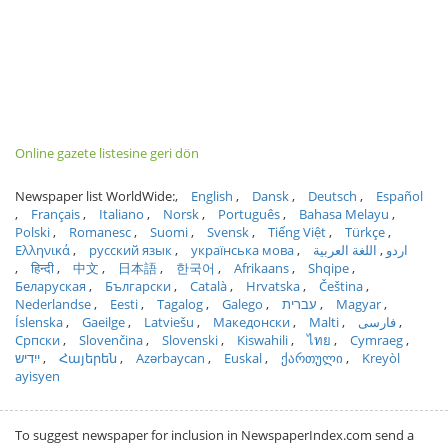
Online gazete listesine geri dön
Newspaper list WorldWide:
English
Dansk
Deutsch
Español
Français
Italiano
Norsk
Português
Bahasa Melayu
Polski
Romanesc
Suomi
Svensk
Tiếng Việt
Türkçe
Ελληνικά
русский язык
українська мова
اللغة العربية
اردو
हिन्दी
中文
日本語
한국어
Afrikaans
Shqipe
Беларуская
Български
Català
Hrvatska
Čeština
Nederlandse
Eesti
Tagalog
Galego
עברית
Magyar
Íslenska
Gaeilge
Latviešu
Македонски
Malti
فارسی
Српски
Slovenčina
Slovenski
Kiswahili
ไทย
Cymraeg
ייִדיש
Հայերեն
Azərbaycan
Euskal
ქართული
Kreyòl
ayisyen
To suggest newspaper for inclusion in NewspaperIndex.com send a