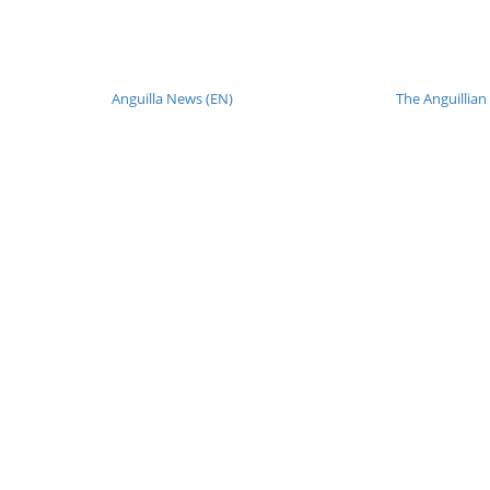
Anguilla News (EN)
The Anguillian