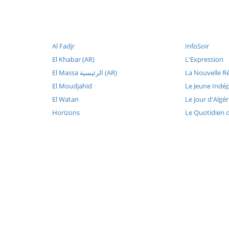
Al Fadjr
InfoSoir
El Khabar (AR)
L'Expression
El Massa الرئيسية (AR)
La Nouvelle R
El Moudjahid
Le Jeune Indé
El Watan
Le jour d'Algér
Horizons
Le Quotidien 