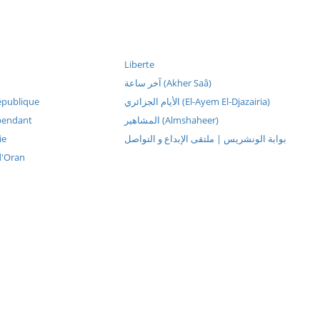
Liberte
آخر ساعة (Akher Saâ)
épublique
الأيام الجزائري (El-Ayem El-Djazairia)
pendant
المشاهير (Almshaheer)
ie
بوابة الونشريس | ملتقى الإبداع و التواصل
d'Oran