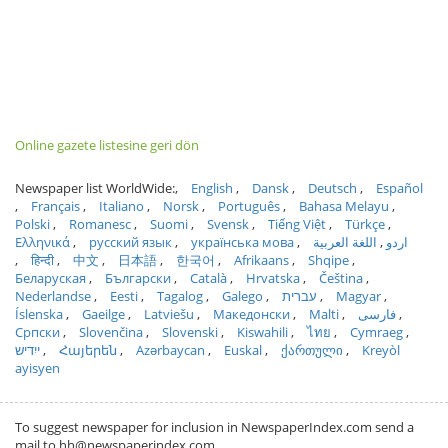
Online gazete listesine geri dön
Newspaper list WorldWide:
English
Dansk
Deutsch
Español
Français
Italiano
Norsk
Português
Bahasa Melayu
Polski
Romanesc
Suomi
Svensk
Tiếng Việt
Türkçe
Ελληνικά
русский язык
українська мова
اللغة العربية
اردو
हिन्दी
中文
日本語
한국어
Afrikaans
Shqipe
Беларуская
Български
Català
Hrvatska
Čeština
Nederlandse
Eesti
Tagalog
Galego
עברית
Magyar
Íslenska
Gaeilge
Latviešu
Македонски
Malti
فارسی
Српски
Slovenčina
Slovenski
Kiswahili
ไทย
Cymraeg
ייִדיש
Հայերեն
Azərbaycan
Euskal
ქართული
Kreyòl
ayisyen
To suggest newspaper for inclusion in NewspaperIndex.com send a
mail to hh@newspaperindex.com