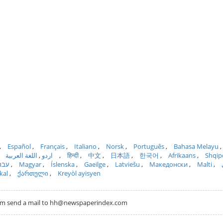
Español
Français
Italiano
Norsk
Português
Bahasa Melayu
اللغة العربية
اردو
हिन्दी
中文
日本語
한국어
Afrikaans
Shqip
עבר
Magyar
Íslenska
Gaeilge
Latviešu
Македонски
Malti
kal
ქართული
Kreyòl ayisyen
com send a mail to hh@newspaperindex.com