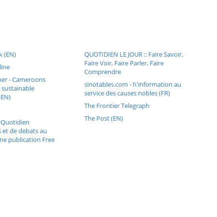
 (EN)
QUOTIDIEN LE JOUR :: Faire Savoir,
Faire Voir, Faire Parler, Faire
ine
Comprendre
er - Cameroons
sinotables.com - l\'information au
 sustainable
service des causes nobles (FR)
(EN)
The Frontier Telegraph
The Post (EN)
 Quotidien
 et de debats au
e publication Free