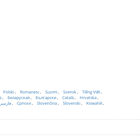
Polski
Romanesc
Suomi
Svensk
Tiếng Việt
e
Беларуская
Български
Català
Hrvatska
فارسی
Српски
Slovenčina
Slovenski
Kiswahili