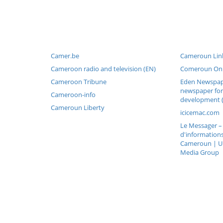
Camer.be
Cameroun Link
Cameroon radio and television (EN)
Comeroun Onl
Cameroon Tribune
Eden Newspap
newspaper for
Cameroon-info
development 
Cameroun Liberty
icicemac.com
Le Messager –
d'informations
Cameroun | Un
Media Group