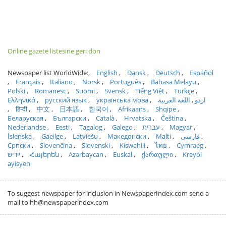
Online gazete listesine geri dön
Newspaper list WorldWide:
English
Dansk
Deutsch
Español
Français
Italiano
Norsk
Português
Bahasa Melayu
Polski
Romanesc
Suomi
Svensk
Tiếng Việt
Türkçe
Ελληνικά
русский язык
українська мова
اللغة العربية
اردو
हिन्दी
中文
日本語
한국어
Afrikaans
Shqipe
Беларуская
Български
Català
Hrvatska
Čeština
Nederlandse
Eesti
Tagalog
Galego
עברית
Magyar
Íslenska
Gaeilge
Latviešu
Македонски
Malti
فارسی
Српски
Slovenčina
Slovenski
Kiswahili
ไทย
Cymraeg
ייִדיש
Հայերեն
Azərbaycan
Euskal
ქართული
Kreyòl
ayisyen
To suggest newspaper for inclusion in NewspaperIndex.com send a
mail to hh@newspaperindex.com