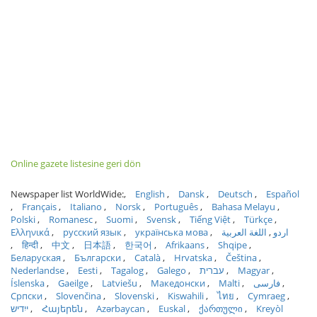
Online gazete listesine geri dön
Newspaper list WorldWide:
English
Dansk
Deutsch
Español
Français
Italiano
Norsk
Português
Bahasa Melayu
Polski
Romanesc
Suomi
Svensk
Tiếng Việt
Türkçe
Ελληνικά
русский язык
українська мова
اللغة العربية
اردو
हिन्दी
中文
日本語
한국어
Afrikaans
Shqipe
Беларуская
Български
Català
Hrvatska
Čeština
Nederlandse
Eesti
Tagalog
Galego
עברית
Magyar
Íslenska
Gaeilge
Latviešu
Македонски
Malti
فارسی
Српски
Slovenčina
Slovenski
Kiswahili
ไทย
Cymraeg
ייִדיש
Հայերեն
Azərbaycan
Euskal
ქართული
Kreyòl