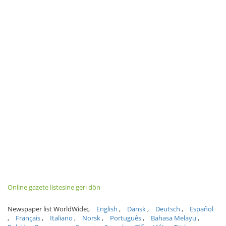
Online gazete listesine geri dön
Newspaper list WorldWide:
English
Dansk
Deutsch
Español
Français
Italiano
Norsk
Português
Bahasa Melayu