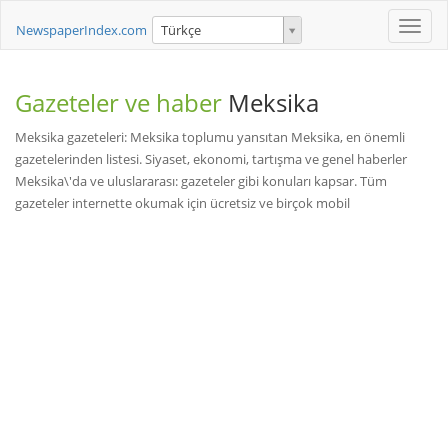
Toggle
NewspaperIndex.com
Türkçe
naviga
Gazeteler ve haber
Meksika
Meksika gazeteleri: Meksika toplumu yansıtan Meksika, en önemli
gazetelerinden listesi. Siyaset, ekonomi, tartışma ve genel haberler
Meksika\'da ve uluslararası: gazeteler gibi konuları kapsar. Tüm
gazeteler internette okumak için ücretsiz ve birçok mobil