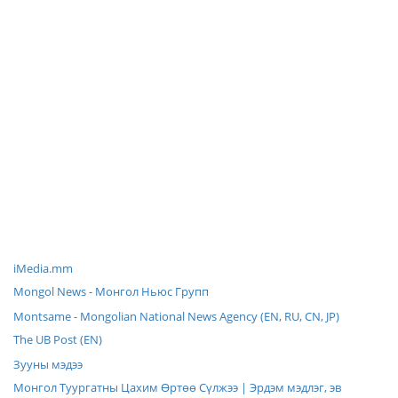
iMedia.mm
Mongol News - Монгол Ньюс Групп
Montsame - Mongolian National News Agency (EN, RU, CN, JP)
The UB Post (EN)
Зууны мэдээ
Монгол Туургатны Цахим Өртөө Сүлжээ | Эрдэм мэдлэг, эв