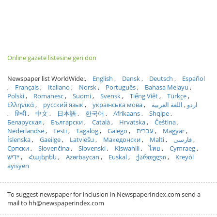
Online gazete listesine geri dön
Newspaper list WorldWide:
English
Dansk
Deutsch
Español
Français
Italiano
Norsk
Português
Bahasa Melayu
Polski
Romanesc
Suomi
Svensk
Tiếng Việt
Türkçe
Ελληνικά
русский язык
українська мова
اللغة العربية
اردو
हिन्दी
中文
日本語
한국어
Afrikaans
Shqipe
Беларуская
Български
Català
Hrvatska
Čeština
Nederlandse
Eesti
Tagalog
Galego
עברית
Magyar
Íslenska
Gaeilge
Latviešu
Македонски
Malti
فارسی
Српски
Slovenčina
Slovenski
Kiswahili
ไทย
Cymraeg
ייִדיש
Հայերեն
Azərbaycan
Euskal
ქართული
Kreyòl
ayisyen
To suggest newspaper for inclusion in NewspaperIndex.com send a
mail to hh@newspaperindex.com