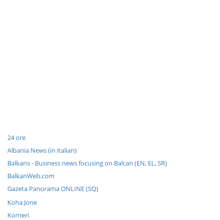
24 orë
Albania News (in italian)
Balkans - Business news focusing on Balcan (EN, EL, SR)
BalkanWeb.com
Gazeta Panorama ONLINE (SQ)
Koha Jone
Korrieri