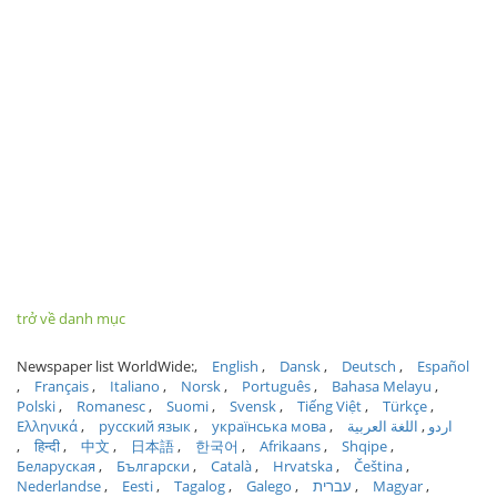
trở về danh mục
Newspaper list WorldWide:
English
Dansk
Deutsch
Español
Français
Italiano
Norsk
Português
Bahasa Melayu
Polski
Romanesc
Suomi
Svensk
Tiếng Việt
Türkçe
Ελληνικά
русский язык
українська мова
اللغة العربية
اردو
हिन्दी
中文
日本語
한국어
Afrikaans
Shqipe
Беларуская
Български
Català
Hrvatska
Čeština
Nederlandse
Eesti
Tagalog
Galego
עברית
Magyar