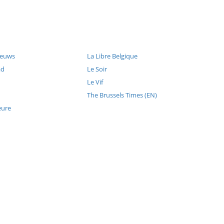
ieuws
La Libre Belgique
ad
Le Soir
Le Vif
The Brussels Times (EN)
eure