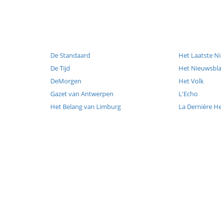
De Standaard
Het Laatste N
De Tijd
Het Nieuwsbl
DeMorgen
Het Volk
Gazet van Antwerpen
L'Echo
Het Belang van Limburg
La Dernière H