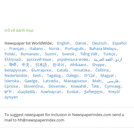
trở về danh mục
Newspaper list WorldWide:
English
Dansk
Deutsch
Español
Français
Italiano
Norsk
Português
Bahasa Melayu
Polski
Romanesc
Suomi
Svensk
Tiếng Việt
Türkçe
Ελληνικά
русский язык
українська мова
اللغة العربية
اردو
हिन्दी
中文
日本語
한국어
Afrikaans
Shqipe
Беларуская
Български
Català
Hrvatska
Čeština
Nederlandse
Eesti
Tagalog
Galego
עברית
Magyar
Íslenska
Gaeilge
Latviešu
Македонски
Malti
فارسی
Српски
Slovenčina
Slovenski
Kiswahili
ไทย
Cymraeg
ייִדיש
Հայերեն
Azərbaycan
Euskal
ქართული
Kreyòl
ayisyen
To suggest newspaper for inclusion in NewspaperIndex.com send a
mail to hh@newspaperindex.com