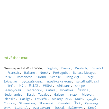
trở về danh mục
Newspaper list WorldWide:
English
Dansk
Deutsch
Español
Français
Italiano
Norsk
Português
Bahasa Melayu
Polski
Romanesc
Suomi
Svensk
Tiếng Việt
Türkçe
Ελληνικά
русский язык
українська мова
اللغة العربية
اردو
हिन्दी
中文
日本語
한국어
Afrikaans
Shqipe
Беларуская
Български
Català
Hrvatska
Čeština
Nederlandse
Eesti
Tagalog
Galego
עברית
Magyar
Íslenska
Gaeilge
Latviešu
Македонски
Malti
فارسی
Српски
Slovenčina
Slovenski
Kiswahili
ไทย
Cymraeg
ייִדיש
Հայերեն
Azərbaycan
Euskal
ქართული
Kreyòl