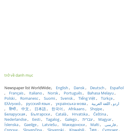
trở về danh mục
Newspaper list WorldWide:
English
Dansk
Deutsch
Español
Français
Italiano
Norsk
Português
Bahasa Melayu
Polski
Romanesc
Suomi
Svensk
Tiếng Việt
Türkçe
Ελληνικά
русский язык
українська мова
اللغة العربية
اردو
हिन्दी
中文
日本語
한국어
Afrikaans
Shqipe
Беларуская
Български
Català
Hrvatska
Čeština
Nederlandse
Eesti
Tagalog
Galego
עברית
Magyar
Íslenska
Gaeilge
Latviešu
Македонски
Malti
فارسی
Српски
Slovenčina
Slovenski
Kiswahili
ไทย
Cymraeg