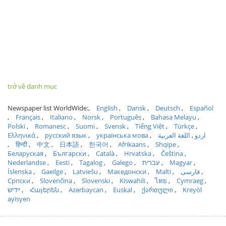
trở về danh mục
Newspaper list WorldWide:
English
Dansk
Deutsch
Español
Français
Italiano
Norsk
Português
Bahasa Melayu
Polski
Romanesc
Suomi
Svensk
Tiếng Việt
Türkçe
Ελληνικά
русский язык
українська мова
اللغة العربية
اردو
हिन्दी
中文
日本語
한국어
Afrikaans
Shqipe
Беларуская
Български
Català
Hrvatska
Čeština
Nederlandse
Eesti
Tagalog
Galego
עברית
Magyar
Íslenska
Gaeilge
Latviešu
Македонски
Malti
فارسی
Српски
Slovenčina
Slovenski
Kiswahili
ไทย
Cymraeg
ייִדיש
Հայերեն
Azərbaycan
Euskal
ქართული
Kreyòl
ayisyen