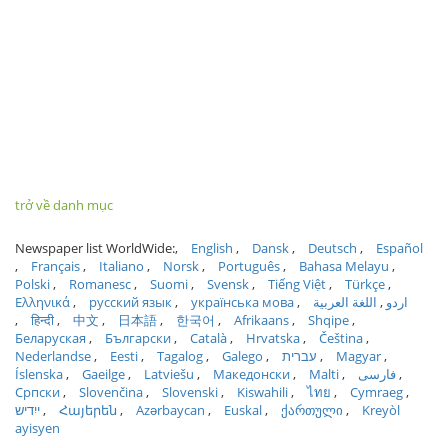
trở về danh mục
Newspaper list WorldWide:
English
Dansk
Deutsch
Español
Français
Italiano
Norsk
Português
Bahasa Melayu
Polski
Romanesc
Suomi
Svensk
Tiếng Việt
Türkçe
Ελληνικά
русский язык
українська мова
اللغة العربية
اردو
हिन्दी
中文
日本語
한국어
Afrikaans
Shqipe
Беларуская
Български
Català
Hrvatska
Čeština
Nederlandse
Eesti
Tagalog
Galego
עברית
Magyar
Íslenska
Gaeilge
Latviešu
Македонски
Malti
فارسی
Српски
Slovenčina
Slovenski
Kiswahili
ไทย
Cymraeg
ייִדיש
Հայերեն
Azərbaycan
Euskal
ქართული
Kreyòl
ayisyen