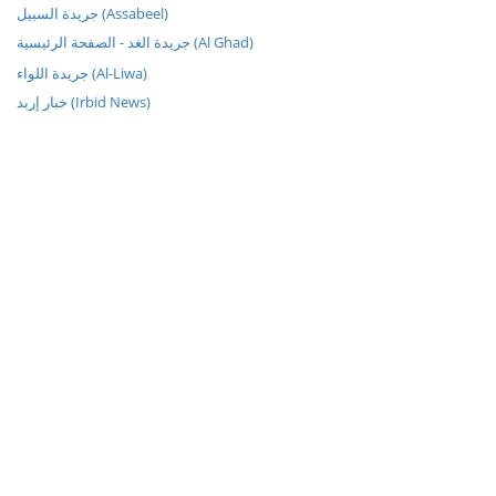
جريدة السبيل (Assabeel)
جريدة الغد - الصفحة الرئيسية (Al Ghad)
جريدة اللواء (Al-Liwa)
خبار إربد (Irbid News)