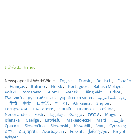
trở về danh mục
Newspaper list WorldWide:
English
Dansk
Deutsch
Español
Français
Italiano
Norsk
Português
Bahasa Melayu
Polski
Romanesc
Suomi
Svensk
Tiếng Việt
Türkçe
Ελληνικά
русский язык
українська мова
اللغة العربية
اردو
हिन्दी
中文
日本語
한국어
Afrikaans
Shqipe
Беларуская
Български
Català
Hrvatska
Čeština
Nederlandse
Eesti
Tagalog
Galego
עברית
Magyar
Íslenska
Gaeilge
Latviešu
Македонски
Malti
فارسی
Српски
Slovenčina
Slovenski
Kiswahili
ไทย
Cymraeg
ייִדיש
Հայերեն
Azərbaycan
Euskal
ქართული
Kreyòl
ayisyen