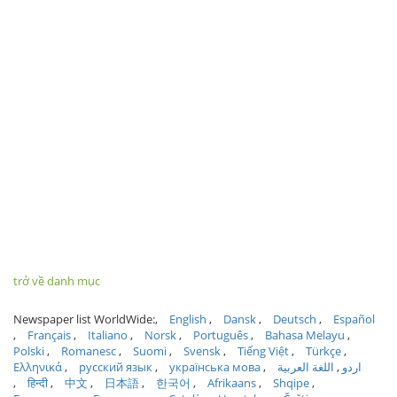
trở về danh mục
Newspaper list WorldWide:
English
Dansk
Deutsch
Español
Français
Italiano
Norsk
Português
Bahasa Melayu
Polski
Romanesc
Suomi
Svensk
Tiếng Việt
Türkçe
Ελληνικά
русский язык
українська мова
اللغة العربية
اردو
हिन्दी
中文
日本語
한국어
Afrikaans
Shqipe