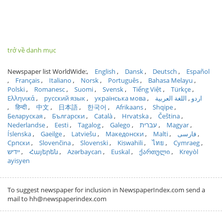
trở về danh mục
Newspaper list WorldWide:
English
Dansk
Deutsch
Español
Français
Italiano
Norsk
Português
Bahasa Melayu
Polski
Romanesc
Suomi
Svensk
Tiếng Việt
Türkçe
Ελληνικά
русский язык
українська мова
اللغة العربية
اردو
हिन्दी
中文
日本語
한국어
Afrikaans
Shqipe
Беларуская
Български
Català
Hrvatska
Čeština
Nederlandse
Eesti
Tagalog
Galego
עברית
Magyar
Íslenska
Gaeilge
Latviešu
Македонски
Malti
فارسی
Српски
Slovenčina
Slovenski
Kiswahili
ไทย
Cymraeg
ייִדיש
Հայերեն
Azərbaycan
Euskal
ქართული
Kreyòl
ayisyen
To suggest newspaper for inclusion in NewspaperIndex.com send a
mail to hh@newspaperindex.com