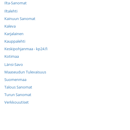
Ilta-Sanomat
Iltalehti
Kainuun Sanomat
Kaleva
Karjalainen
Kauppalehti
Keskipohjanmaa - kp24.fi
Kotimaa
Länsi-Savo
Maaseudun Tulevaisuus
Suomenmaa
Talous Sanomat
Turun Sanomat
Verkkouutiset