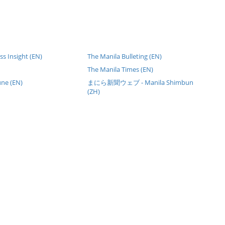
s Insight (EN)
The Manila Bulleting (EN)
The Manila Times (EN)
une (EN)
まにら新聞ウェブ - Manila Shimbun
(ZH)