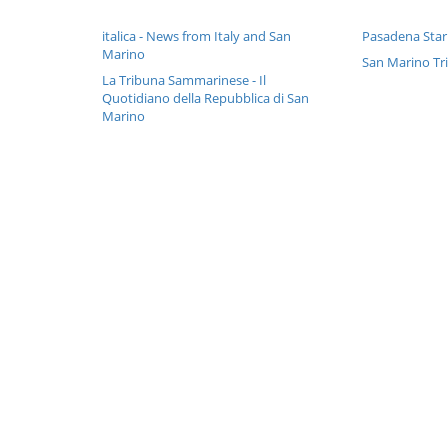
italica - News from Italy and San
Pasadena Sta
Marino
San Marino Tr
La Tribuna Sammarinese - Il
Quotidiano della Repubblica di San
Marino