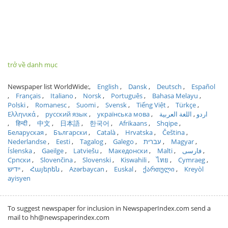
trở về danh mục
Newspaper list WorldWide:
English
Dansk
Deutsch
Español
Français
Italiano
Norsk
Português
Bahasa Melayu
Polski
Romanesc
Suomi
Svensk
Tiếng Việt
Türkçe
Ελληνικά
русский язык
українська мова
اللغة العربية
اردو
हिन्दी
中文
日本語
한국어
Afrikaans
Shqipe
Беларуская
Български
Català
Hrvatska
Čeština
Nederlandse
Eesti
Tagalog
Galego
עברית
Magyar
Íslenska
Gaeilge
Latviešu
Македонски
Malti
فارسی
Српски
Slovenčina
Slovenski
Kiswahili
ไทย
Cymraeg
ייִדיש
Հայերեն
Azərbaycan
Euskal
ქართული
Kreyòl
ayisyen
To suggest newspaper for inclusion in NewspaperIndex.com send a
mail to hh@newspaperindex.com