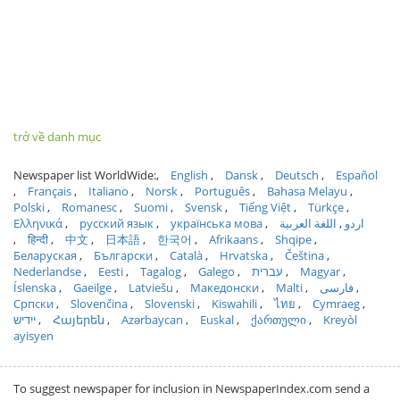
trở về danh mục
Newspaper list WorldWide:
English
Dansk
Deutsch
Español
Français
Italiano
Norsk
Português
Bahasa Melayu
Polski
Romanesc
Suomi
Svensk
Tiếng Việt
Türkçe
Ελληνικά
русский язык
українська мова
اللغة العربية
اردو
हिन्दी
中文
日本語
한국어
Afrikaans
Shqipe
Беларуская
Български
Català
Hrvatska
Čeština
Nederlandse
Eesti
Tagalog
Galego
עברית
Magyar
Íslenska
Gaeilge
Latviešu
Македонски
Malti
فارسی
Српски
Slovenčina
Slovenski
Kiswahili
ไทย
Cymraeg
ייִדיש
Հայերեն
Azərbaycan
Euskal
ქართული
Kreyòl
ayisyen
To suggest newspaper for inclusion in NewspaperIndex.com send a