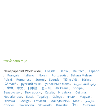
trở về danh mục
Newspaper list WorldWide:
English
Dansk
Deutsch
Español
Français
Italiano
Norsk
Português
Bahasa Melayu
Polski
Romanesc
Suomi
Svensk
Tiếng Việt
Türkçe
Ελληνικά
русский язык
українська мова
اللغة العربية
اردو
हिन्दी
中文
日本語
한국어
Afrikaans
Shqipe
Беларуская
Български
Català
Hrvatska
Čeština
Nederlandse
Eesti
Tagalog
Galego
עברית
Magyar
Íslenska
Gaeilge
Latviešu
Македонски
Malti
فارسی
Српски
Slovenčina
Slovenski
Kiswahili
ไทย
Cymraeg