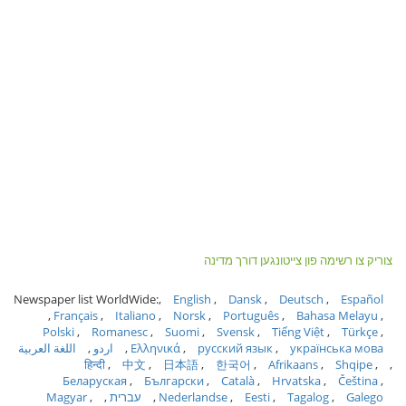
צוריק צו רשימה פון צייטונגען דורך מדינה
Newspaper list WorldWide:
English
Dansk
Deutsch
Español
Français
Italiano
Norsk
Português
Bahasa Melayu
Polski
Romanesc
Suomi
Svensk
Tiếng Việt
Türkçe
українська мова
русский язык
Ελληνικά
اردو
اللغة العربية
हिन्दी
中文
日本語
한국어
Afrikaans
Shqipe
Беларуская
Български
Català
Hrvatska
Čeština
Galego
Tagalog
Eesti
Nederlandse
עברית
Magyar