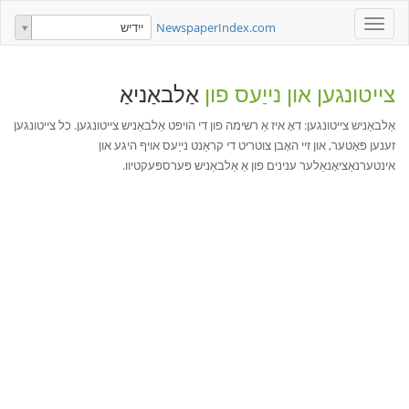
Toggle
NewspaperIndex.com
ייִדיש
navigation
צייטונגען און נייַעס פון
אַלבאַניאַ
אַלבאַניש צייטונגען: דאָ איז אַ רשימה פון די הויפּט אַלבאַניש צייטונגען. כל צייטונגען
זענען פּאָטער, און זיי האָבן צוטריט די קראַנט נייַעס אויף היגע און
אינטערנאַציאָנאַלער ענינים פון אַ אַלבאַניש פּערספּעקטיוו.