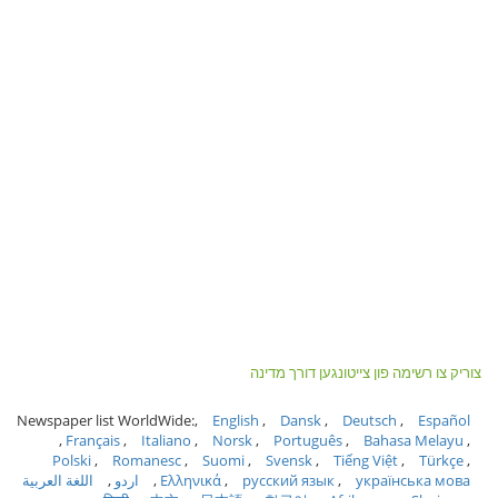
צוריק צו רשימה פון צייטונגען דורך מדינה
Newspaper list WorldWide:
English
Dansk
Deutsch
Español
Français
Italiano
Norsk
Português
Bahasa Melayu
Polski
Romanesc
Suomi
Svensk
Tiếng Việt
Türkçe
українська мова
русский язык
Ελληνικά
اردو
اللغة العربية