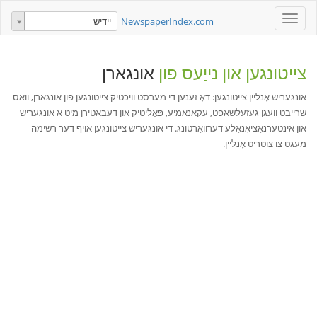
Toggle
NewspaperIndex.com
ייִדיש
navigation
צייטונגען און נייַעס פון
אונגארן
אונגעריש אָנליין צייטונגען: דאָ זענען די מערסט וויכטיק צייטונגען פון אונגארן, וואס
שרייבט וועגן געזעלשאַפט, עקאנאמיע, פּאָליטיק און דעבאַטירן מיט אַ אונגעריש
און אינטערנאַציאָנאַלע דערוואַרטונג. די אונגעריש צייטונגען אויף דער רשימה
מעגט צו צוטריט אָנליין.