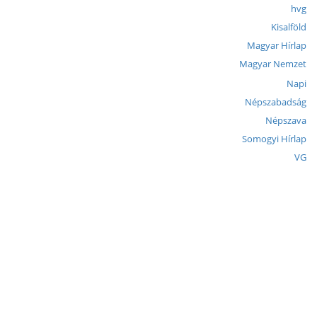
hvg
Kisalföld
Magyar Hírlap
Magyar Nemzet
Napi
Népszabadság
Népszava
Somogyi Hírlap
VG