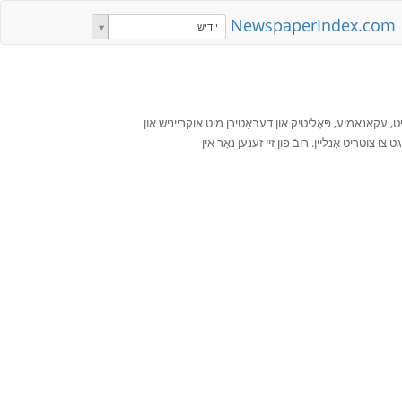
NewspaperIndex.com
ייִדיש
, עקאנאמיע, פּאָליטיק און דעבאַטירן מיט אוקרייניש און
 צוטריט אָנליין. רובֿ פון זיי זענען נאָר אין