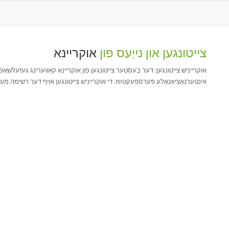
צייטונגען און נייַעס פון
אוקריינא
אוקרייניש צייטונגען: דער בעסטער צייטונגען פון אוקריינא קאַווערינג געזעלשאַפט
אינטערנאַציאָנאַלע פּערספּעקטיווז. די אוקרייניש צייטונגען אויף דער רשימה מעגט צו