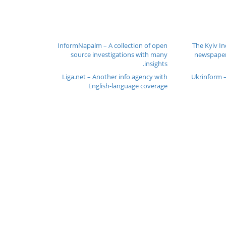
InformNapalm – A collection of open
The Kyiv I
source investigations with many
newspaper 
insights.
Liga.net – Another info agency with
Ukrinform –
English-language coverage