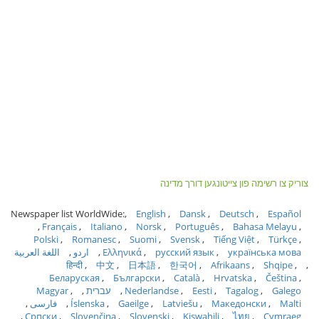
צוריק צו רשימה פון צייטונגען דורך מדינה
Newspaper list WorldWide:
English
Dansk
Deutsch
Español
Français
Italiano
Norsk
Português
Bahasa Melayu
Polski
Romanesc
Suomi
Svensk
Tiếng Việt
Türkçe
українська мова
русский язык
Ελληνικά
اردو
اللغة العربية
हिन्दी
中文
日本語
한국어
Afrikaans
Shqipe
Беларуская
Български
Català
Hrvatska
Čeština
Galego
Tagalog
Eesti
Nederlandse
עברית
Magyar
Malti
Македонски
Latviešu
Gaeilge
Íslenska
فارسی
Српски
Slovenčina
Slovenski
Kiswahili
ไทย
Cymraeg