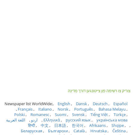
צוריק צו רשימה פון צייטונגען דורך מדינה
Newspaper list WorldWide:
English
Dansk
Deutsch
Español
Français
Italiano
Norsk
Português
Bahasa Melayu
Polski
Romanesc
Suomi
Svensk
Tiếng Việt
Türkçe
українська мова
русский язык
Ελληνικά
اردو
اللغة العربية
हिन्दी
中文
日本語
한국어
Afrikaans
Shqipe
Беларуская
Български
Català
Hrvatska
Čeština