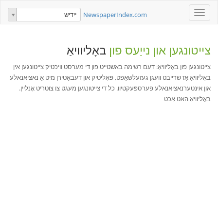
Toggle
NewspaperIndex.com
ייִדיש
navigation
צייטונגען און נייַעס פון
באָליוויאַ
צייטונגען פון באָליוויאַ: דעם רשימה באשטייט פון די מערסט וויכטיק צייטונגען אין
באָליוויאַ אַז שרייבט וועגן געזעלשאַפט, פּאָליטיק און דעבאַטירן מיט אַ נאציאנאלע
און אינטערנאציאנאלע פּערספּעקטיוו. כל די צייטונגען מעגט צו צוטריט אָנליין.
באָליוויאַ האט אַכט