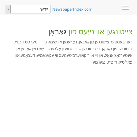
Toggle
NewspaperIndex.com
ייִדיש
navigation
צייטונגען און נייַעס פון
גאַבאָן
דער בעסטער צייטונגען פון גאַבאָן. דאָ זענען אַ רשימה פון די מערסט וויכטיק
צייטונגען פון גאַבאָן. די צייטונגען שרייבט וועגן אַלגעמיין נייַעס אין גאַבאָן און
אינטערנאַציאָנאַל, און זיי אויך קאָווערס טעמעס ווי עקאנאמיע, דעבאַטע און
פּאָליטיק. די צייטונגען מע