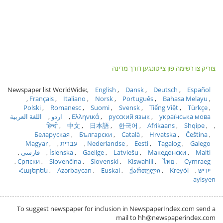
צוריק צו רשימה פון צייטונגען דורך מדינה
Newspaper list WorldWide:
English
Dansk
Deutsch
Español
Français
Italiano
Norsk
Português
Bahasa Melayu
Polski
Romanesc
Suomi
Svensk
Tiếng Việt
Türkçe
українська мова
русский язык
Ελληνικά
اردو
اللغة العربية
हिन्दी
中文
日本語
한국어
Afrikaans
Shqipe
Беларуская
Български
Català
Hrvatska
Čeština
Galego
Tagalog
Eesti
Nederlandse
עברית
Magyar
Malti
Македонски
Latviešu
Gaeilge
Íslenska
فارسی
Српски
Slovenčina
Slovenski
Kiswahili
ไทย
Cymraeg
ייִדיש
Kreyòl
ქართული
Euskal
Azərbaycan
Հայերեն
ayisyen
To suggest newspaper for inclusion in NewspaperIndex.com send a
mail to hh@newspaperindex.com