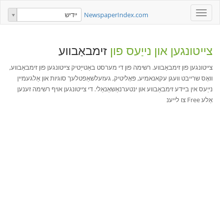
Toggle
NewspaperIndex.com
ייִדיש
navigation
צייטונגען און נייַעס פון
זימבאַבווע
צייטונגען פון זימבאַבווע. רשימה פון די מערסט באַטייַטיק צייטונגען פון זימבאַבווע,
וואָס שרייבט וועגן עקאנאמיע, פּאָליטיק, געזעלשאַפטלעך סוגיות און אַלגעמיין
נייַעס אין ביידע זימבאַבווע און ינטערנאַשאַנאַלי. די צייטונגען אויף רשימה זענען
אַלע Free צו לייענ