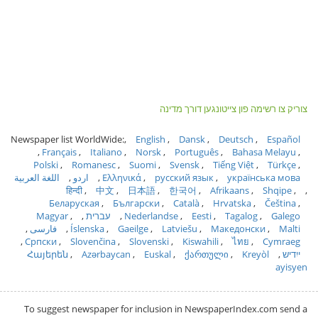
צוריק צו רשימה פון צייטונגען דורך מדינה
Newspaper list WorldWide:
English
Dansk
Deutsch
Español
Français
Italiano
Norsk
Português
Bahasa Melayu
Polski
Romanesc
Suomi
Svensk
Tiếng Việt
Türkçe
українська мова
русский язык
Ελληνικά
اردو
اللغة العربية
हिन्दी
中文
日本語
한국어
Afrikaans
Shqipe
Беларуская
Български
Català
Hrvatska
Čeština
Galego
Tagalog
Eesti
Nederlandse
עברית
Magyar
Malti
Македонски
Latviešu
Gaeilge
Íslenska
فارسی
Српски
Slovenčina
Slovenski
Kiswahili
ไทย
Cymraeg
ייִדיש
Kreyòl
ქართული
Euskal
Azərbaycan
Հայերեն
ayisyen
To suggest newspaper for inclusion in NewspaperIndex.com send a