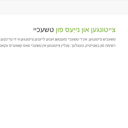
צייטונגען און נייַעס פון
טשעכיי
רשימה פון באַטייַטיק, טעגלעך, אָנליין צייטונגען אין טשעכיי וואס קאָווערס עקאנ