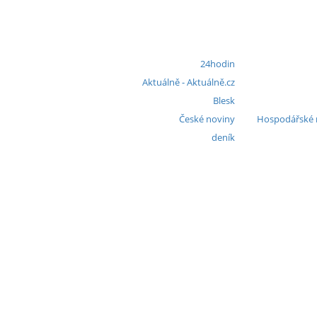
24hodin
Aktuálně - Aktuálně.cz
Blesk
České noviny
Hospodářské no
deník