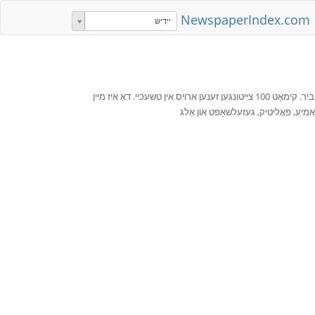
NewspaperIndex.com
ייִדיש
טשעכיש צייטונגען. אין די טשעכיי מענטשן זענען לייענען צייטונגען ווי זיי טרינקען ביר. קימאַט 100 צייטונגען זענען ארויס אין טשעכיי. דאָ איז מיין
אמיע, פּאָליטיק, געזעלשאַפט און אַלג