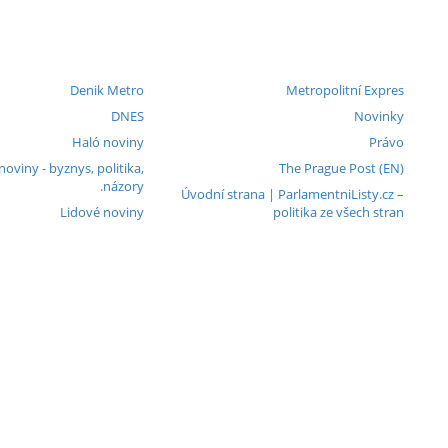
Denik Metro
Metropolitní Expres
DNES
Novinky
Haló noviny
Právo
viny - byznys, politika,
The Prague Post (EN)
názory.
Úvodní strana | ParlamentniListy.cz –
Lidové noviny
politika ze všech stran