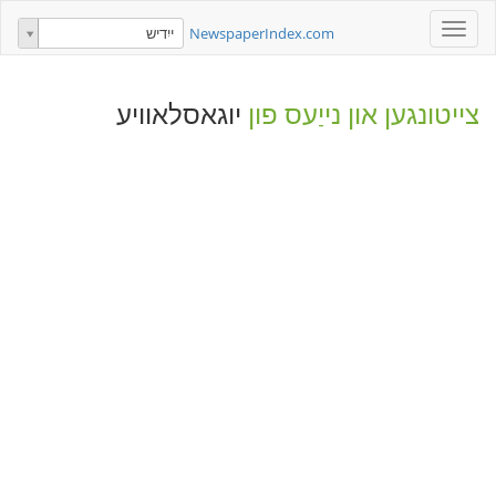
Toggle
NewspaperIndex.com
ייִדיש
navigation
צייטונגען און נייַעס פון
יוגאסלאוויע