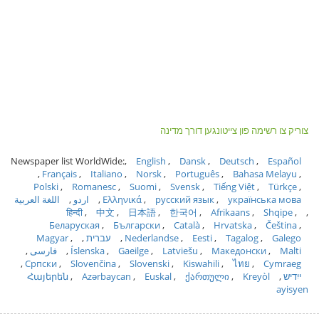
צוריק צו רשימה פון צייטונגען דורך מדינה
Newspaper list WorldWide:
English
Dansk
Deutsch
Español
Français
Italiano
Norsk
Português
Bahasa Melayu
Polski
Romanesc
Suomi
Svensk
Tiếng Việt
Türkçe
українська мова
русский язык
Ελληνικά
اردو
اللغة العربية
हिन्दी
中文
日本語
한국어
Afrikaans
Shqipe
Беларуская
Български
Català
Hrvatska
Čeština
Galego
Tagalog
Eesti
Nederlandse
עברית
Magyar
Malti
Македонски
Latviešu
Gaeilge
Íslenska
فارسی
Српски
Slovenčina
Slovenski
Kiswahili
ไทย
Cymraeg
ייִדיש
Kreyòl
ქართული
Euskal
Azərbaycan
Հայերեն
ayisyen