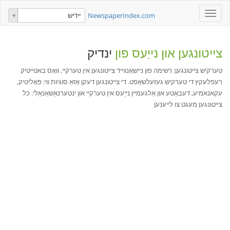
Toggle
NewspaperIndex.com
ייִדיש
navigation
צייטונגען און נייַעס פון
ינדיק
טערקיש צייטונגען: רשימה פון ניישאַנווייד צייטונגען אין טערקיי, וואָס באטייטיק
רעפלעקץ די טערקיש געזעלשאַפט. די צייטונגען דעקן אַזאַ סוגיות ווי: פּאָליטיק,
עקאנאמיע, דעבאַטע און אַלגעמיין נייַעס אין טערקיי און ינטערנאַשאַנאַלי. כל
צייטונגען מעגט צו לייענען