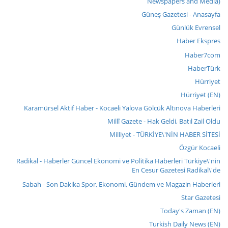
Newspapers and Media)
Güneş Gazetesi - Anasayfa
Günlük Evrensel
Haber Ekspres
Haber7com
HaberTürk
Hürriyet
Hürriyet (EN)
Karamürsel Aktif Haber - Kocaeli Yalova Gölcük Altınova Haberleri
Millî Gazete - Hak Geldi, Batıl Zail Oldu
Milliyet - TÜRKİYE\'NİN HABER SİTESİ
Özgür Kocaeli
Radikal - Haberler Güncel Ekonomi ve Politika Haberleri Türkiye\'nin
En Cesur Gazetesi Radikal\'de
Sabah - Son Dakika Spor, Ekonomi, Gündem ve Magazin Haberleri
Star Gazetesi
Today's Zaman (EN)
Turkish Daily News (EN)