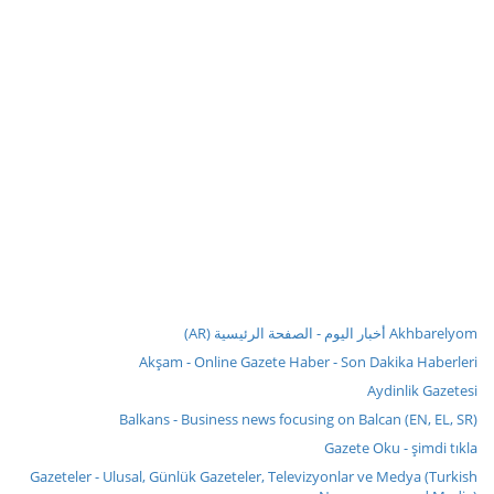
Akhbarelyom أخبار اليوم - الصفحة الرئيسية (AR)
Akşam - Online Gazete Haber - Son Dakika Haberleri
Aydinlik Gazetesi
Balkans - Business news focusing on Balcan (EN, EL, SR)
Gazete Oku - şimdi tıkla
Gazeteler - Ulusal, Günlük Gazeteler, Televizyonlar ve Medya (Turkish