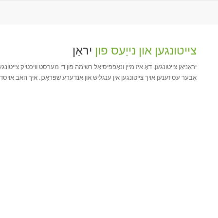
צייטונגען און נייַעס פון
יראַן
יראַניאַן צייטונגען. דאָ איז מיין ונאָפפיסיאַל רשימה פון די מערסט וויכטיק צייטונגען
אָבער עס זענען אויך צייטונגען אין ענגליש און אנדערע שפּראַכן. איך האב אויסדערו