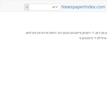
NewspaperIndex.com
ייִדיש
 פון יראַן. די יראַניאַן צייטונגען זענען דער הויפּט ארויס אין פּערסיש,
ויילט די צייטונגען ווי