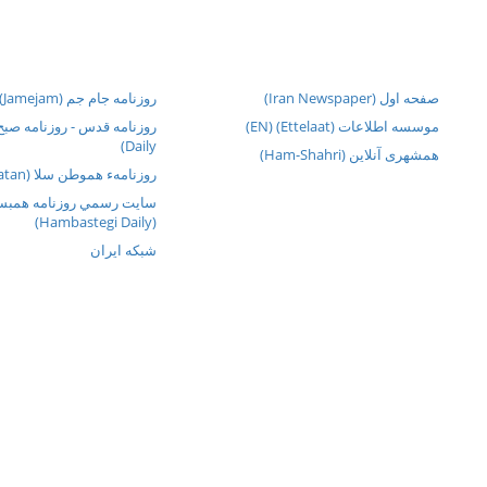
صفحه اول (Iran Newspaper)
روزنامه جام جم (Jamejam)
موسسه اطلاعات (Ettelaat) (EN)
Daily)
همشهری آنلاین (Ham-Shahri)
روزنامهء هموطن سلا (Hamvatan)
سايت رسمي روزنامه همبس
(Hambastegi Daily)
شبکه ايران