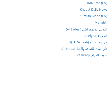
IRIN Iraq (EN)
Khabat Daily News
Kurdish Globe (EN)
Mangish
البديل الديمقراطي (Al Badeal)
الف ياء (Alefyaa)
جريدة الصباح (Al Sabaah) (EN)
دار الهدى للثقافة والاعل (Al Hoda)
صوت العراق (Sotaliraq)