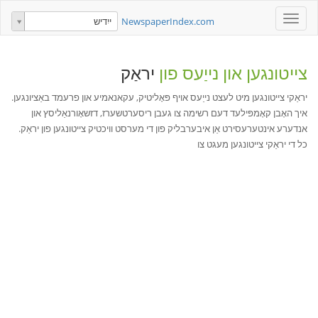
Toggle
NewspaperIndex.com
ייִדיש
navigation
צייטונגען און נייַעס פון
יראַק
יראַקי צייטונגען מיט לעצט נייַעס אויף פּאָליטיק, עקאנאמיע און פרעמד באַציונגען.
איך האָבן קאָמפּילעד דעם רשימה צו געבן ריסערטשערז, דזשאָורנאַליסץ און
אנדערע אינטערעסירט אַן איבערבליק פון די מערסט וויכטיק צייטונגען פון יראַק.
כל די יראַקי צייטונגען מעגט צו