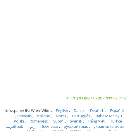
צוריק צו רשימה פון צייטונגען דורך מדינה
Newspaper list WorldWide:
English
Dansk
Deutsch
Español
Français
Italiano
Norsk
Português
Bahasa Melayu
Polski
Romanesc
Suomi
Svensk
Tiếng Việt
Türkçe
українська мова
русский язык
Ελληνικά
اردو
اللغة العربية